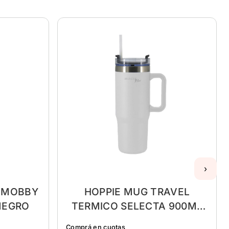
›
O MOBBY
HOPPIE MUG TRAVEL
NEGRO
TERMICO SELECTA 900ML
BLANCO ACERO INOX
Comprá en cuotas