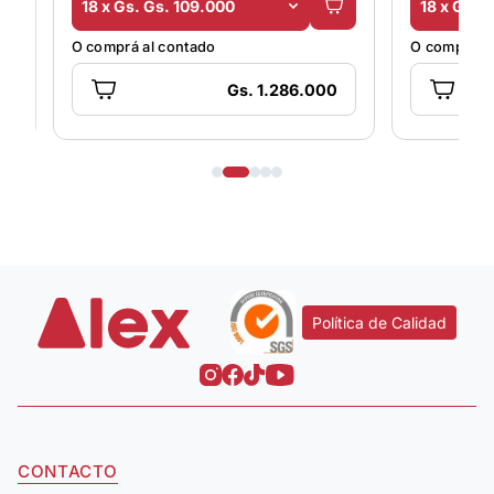
18 x Gs. Gs. 109.000
18 x Gs. 
O comprá al contado
O comprá al
Gs. 1.286.000
Política de Calidad
CONTACTO