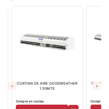
R
CORTINA DE AIRE GOODWEATHER
CORTINA
‹
›
1.50MTS
Comprá en cuotas
Comprá en 