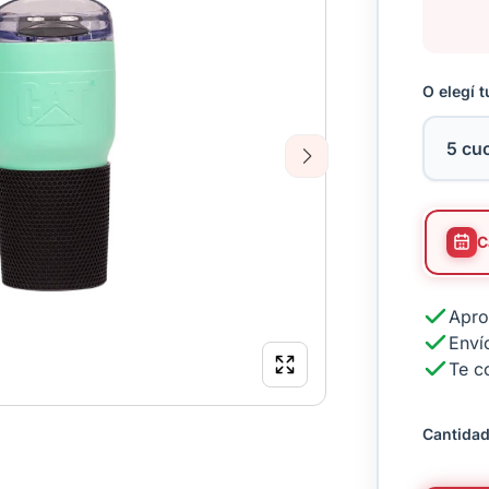
O elegí t
Next
Apro
Envío
Te c
Cantidad