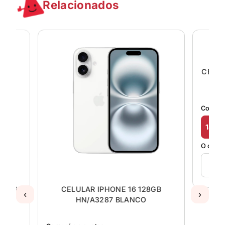
Relacionados
CELULAR 
Comprá en 
18 x Gs. 
O comprá al
6
CELULAR IPHONE 16 128GB
‹
›
HN/A3287 BLANCO