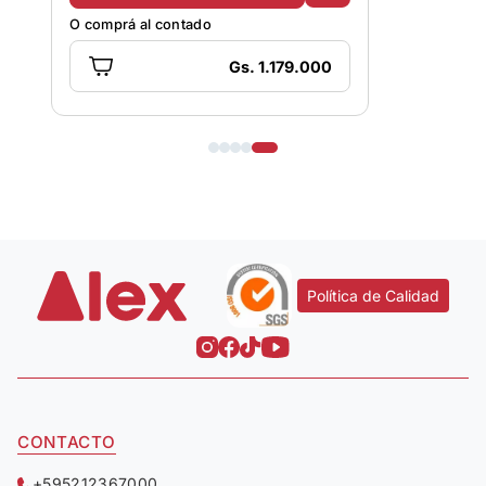
O comprá al contado
O comprá al
Gs. 1.179.000
Política de Calidad
CONTACTO
+595212367000