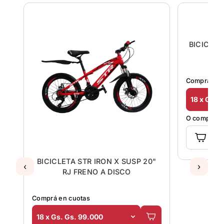
BICICLETA STR IRON X SUSP 20"
BICICLET
‹
›
RJ FRENO A DISCO
Comprá en cuotas
Comprá en 
18 x Gs. Gs. 99.000
18 x Gs. 