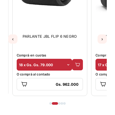
O
PARLANTE JBL FLIP 6 NEGRO
PARLANT
‹
›
7
Comprá en cuotas
Comprá en 
18 x Gs. Gs. 79.000
17 x Gs. 
O comprá al contado
O comprá al
Gs. 962.000