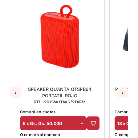
SPEAKER QUANTA QTSPB64
PARLANTE
‹
›
PORTATIL ROJO
BT/USB/5W/TWS/SD/FM
Comprá en cuotas
Comprá en 
5 x Gs. Gs. 50.000
18 x Gs. 
O comprá al contado
O comprá al