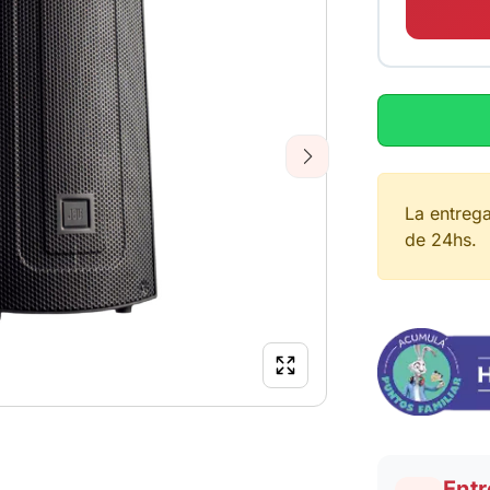
Next
La entreg
de 24hs.
Entr