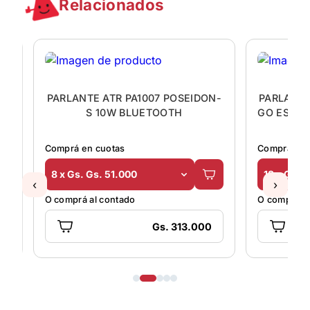
Relacionados
PARLANTE ATR PA1007 POSEIDON-
PARLANTE
H
S 10W BLUETOOTH
GO ESSEN
Comprá en cuotas
Comprá en 
8 x Gs. Gs. 51.000
18 x Gs. 
‹
›
O comprá al contado
O comprá al
Gs. 313.000