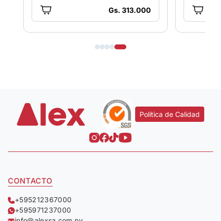
Gs. 313.000
Política de Calidad
CONTACTO
+595212367000
+595971237000
info@alexsa.com.py