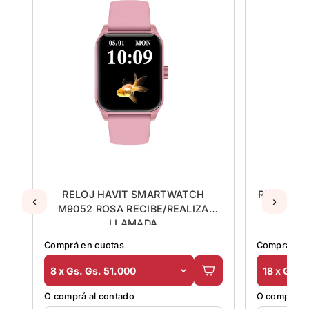
H
RELOJ HAVIT SMARTWATCH
RELOJ XI
‹
›
M9052 ROSA RECIBE/REALIZA
LLAMADA
Comprá en cuotas
Comprá en 
8 x Gs. Gs. 51.000
18 x Gs. 
O comprá al contado
O comprá al