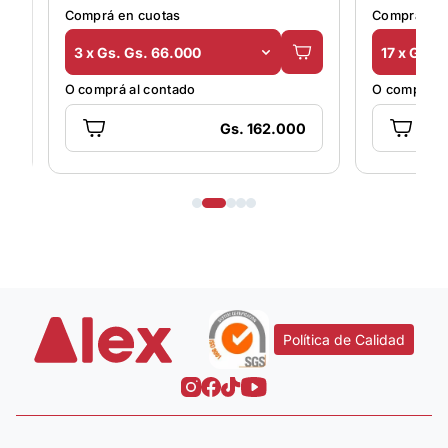
Comprá en cuotas
17 x Gs. Gs. 61.000
O comprá al contado
.000
Gs. 637.000
Política de Calidad