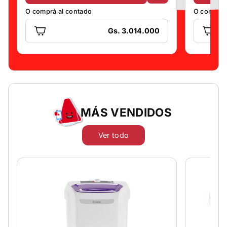
O comprá al contado
O comprá 
Gs. 3.014.000
MÁS VENDIDOS
Ver todo