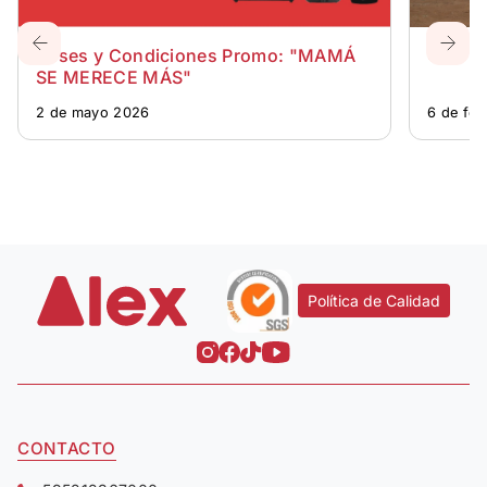
Bases y Condiciones Promo: "MAMÁ
CENTR
SE MERECE MÁS"
2 de mayo 2026
6 de fe
Política de Calidad
CONTACTO