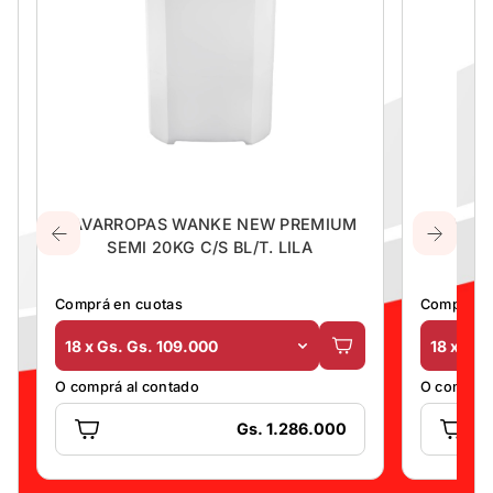
LAVARROPAS WANKE NEW PREMIUM
LAVARR
SEMI 20KG C/S BL/T. LILA
Comprá en cuotas
Comprá en
18 x Gs. Gs. 109.000
18 x Gs.
O comprá al contado
O comprá 
Gs. 1.286.000