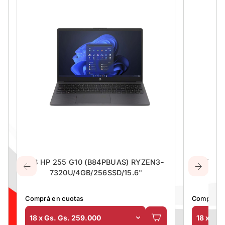
NB HP 255 G10 (B84PBUAS) RYZEN3-
TERM
7320U/4GB/256SSD/15.6"
Comprá en cuotas
Comprá en
18 x Gs. Gs. 259.000
18 x Gs.