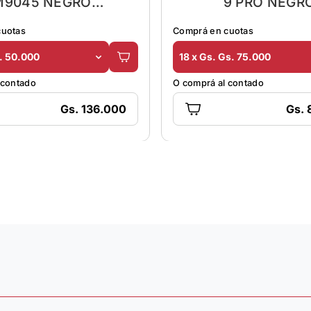
M9045 NEGRO
9 PRO NEGR
REC.LLAMADA
cuotas
Comprá en cuotas
s. 50.000
18 x Gs. Gs. 75.000
 contado
O comprá al contado
Gs. 136.000
Gs. 