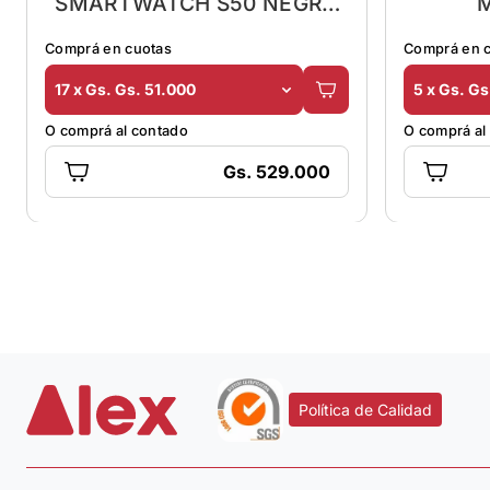
SMARTWATCH S50 NEGRO
ARG-WT-6050BK/SL
Comprá en cuotas
Comprá en 
17 x Gs. Gs. 51.000
5 x Gs. G
O comprá al contado
O comprá al
Gs. 529.000
Política de Calidad