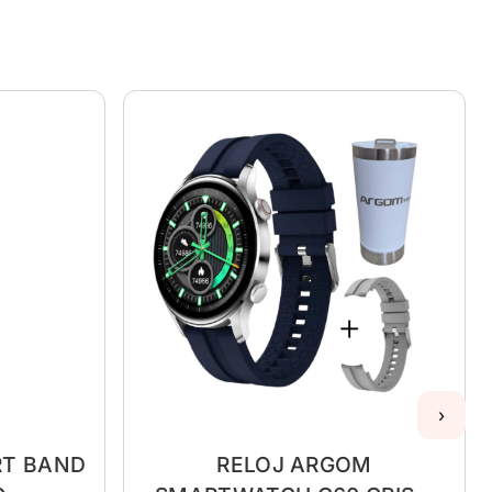
›
RT BAND
RELOJ ARGOM