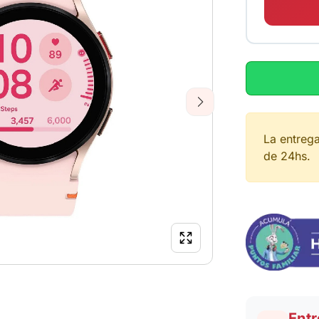
Next
La entreg
de 24hs.
Entr