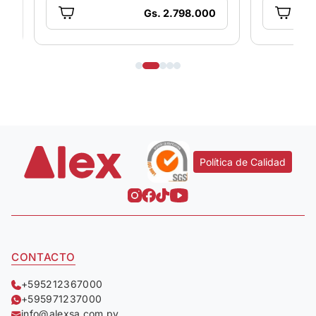
Gs. 2.798.000
Política de Calidad
CONTACTO
+595212367000
+595971237000
info@alexsa.com.py