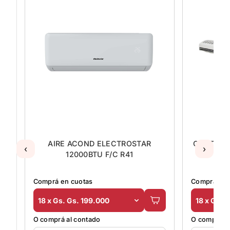
AIRE ACOND ELECTROSTAR
CORTINA
‹
›
12000BTU F/C R41
Comprá en cuotas
Comprá en 
18 x Gs. Gs. 199.000
18 x Gs. 
O comprá al contado
O comprá al