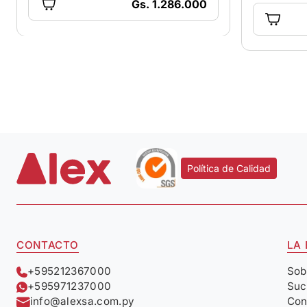
Gs. 1.286.000
Política de Calidad
CONTACTO
LA
+595212367000
Sob
+595971237000
Suc
info@alexsa.com.py
Con