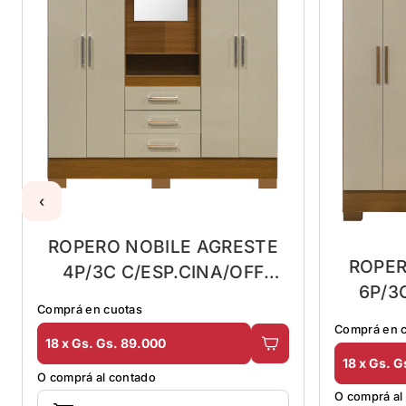
‹
ROPERO NOBILE AGRESTE
ROPER
4P/3C C/ESP.CINA/OFF
6P/3
WHITE 51GR436
Comprá en cuotas
WH
Comprá en 
18 x Gs. Gs. 89.000
18 x Gs. G
O comprá al contado
O comprá al