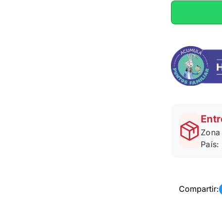
Entr
Zona 
País:
Compartir: