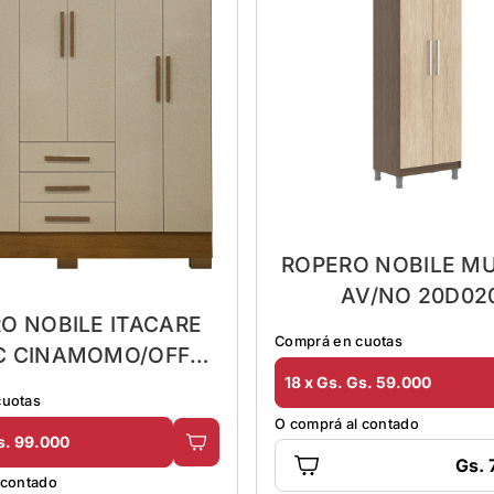
ROPERO NOBILE M
AV/NO 20D02
O NOBILE ITACARE
Comprá en cuotas
C CINAMOMO/OFF
ITE 50GR6687
18 x Gs. Gs. 59.000
cuotas
O comprá al contado
s. 99.000
Gs.
 contado