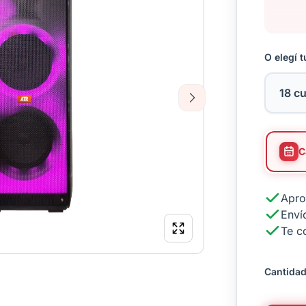
O elegí t
Next
Apro
Envío
Te c
Cantidad