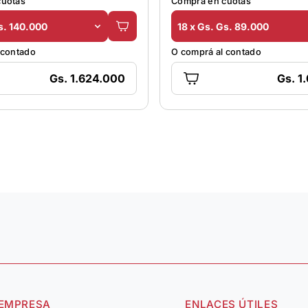
cuotas
Comprá en cuotas
s. 140.000
18 x Gs. Gs. 89.000
 contado
O comprá al contado
Gs. 1.624.000
Gs. 1
 EMPRESA
ENLACES ÚTILES