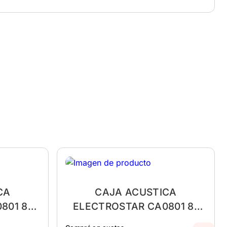
CA
CAJA ACUSTICA
801 8"
ELECTROSTAR CA0801 8"
OTH
200W BLUETOOTH