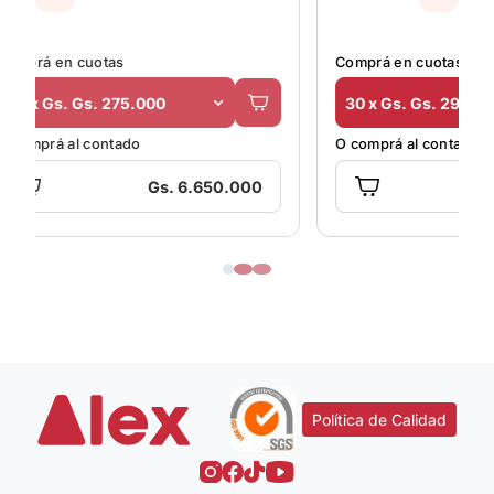
Comprá en cuotas
30 x Gs. Gs. 299.000
O comprá al contado
0
Gs. 6.950.000
Política de Calidad