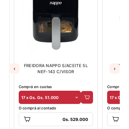
FREIDORA NAPPO S/ACEITE 5L
FREIDO
‹
›
NEF-143 C/VISOR
Comprá en cuotas
Comprá en 
17 x Gs. Gs. 51.000
17 x Gs. 
O comprá al contado
O comprá al
Gs. 529.000