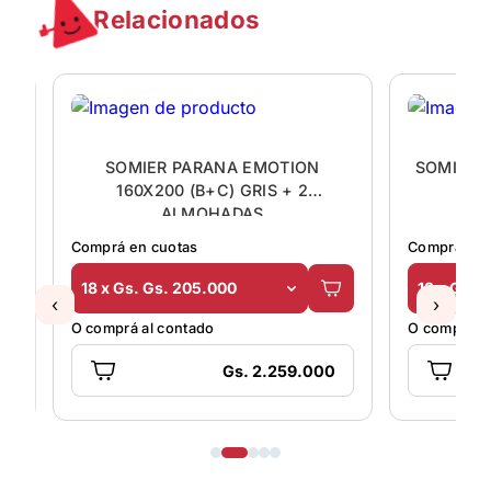
Relacionados
90
SOMIER PARANA EMOTION
SOMIER 
160X200 (B+C) GRIS + 2
ALMOHADAS
Comprá en cuotas
Comprá en 
18 x Gs. Gs. 205.000
18 x Gs. 
‹
›
O comprá al contado
O comprá al
Gs. 2.259.000