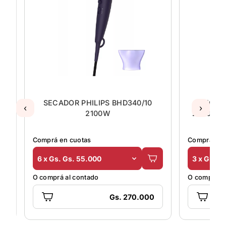
SECADOR PHILIPS BHD340/10
SECAD
‹
›
2100W
2000W G
Comprá en cuotas
Comprá en 
6 x Gs. Gs. 55.000
3 x Gs. G
O comprá al contado
O comprá al
Gs. 270.000