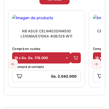
NB ASUS CELN4020/N4500
CELUL
L510MA/E510KA 4GB/128 W11
Comprá en cuotas
Comprá en
18 x Gs. Gs. 179.000
18 x Gs.
O comprá al contado
O comprá 
Gs. 2.042.000