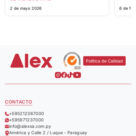
2 de mayo 2026
6 de fe
Política de Calidad
CONTACTO
+595212367000
+595971237000
info@alexsa.com.py
América y Calle 2 / Luque - Paraguay