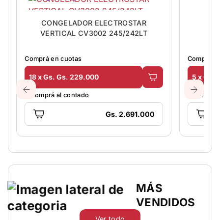
CONGELADOR ELECTROSTAR
ES
VERTICAL CV3002 245/242LT
Comprá en cuotas
Comprá en
18 x Gs. Gs. 229.000
5 x Gs. 
O comprá al contado
O comprá 
Gs. 2.691.000
MÁS
VENDIDOS
Ver todo