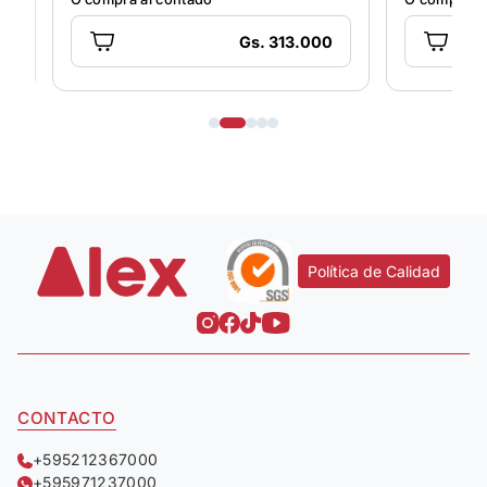
Gs. 313.000
Política de Calidad
CONTACTO
+595212367000
+595971237000