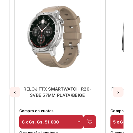
RELOJ FTX SMARTWATCH R20-
RELOJ K
‹
›
SVBE 57MM PLATA/BEIGE
671 N
Comprá en cuotas
Comprá en 
8 x Gs. Gs. 51.000
5 x Gs. G
O comprá al contado
O comprá al