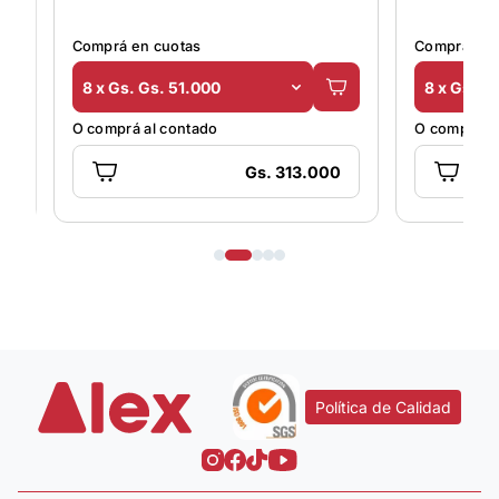
Comprá en cuotas
8 x Gs. Gs. 51.000
O comprá al contado
.000
Gs. 314.000
Política de Calidad