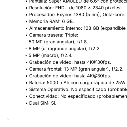
• Pantalla: Super AMOLED de 6.6" con protecci
• Resolución: FHD+ de 1080 x 2340 píxeles.
• Procesador: Exynos 1380 (5 nm), Octa-core.
• Memoria RAM: 6 GB.
• Almacenamiento interno: 128 GB (expandible 
• Cámara trasera: Triple:
- 50 MP (gran angular), f/1.8.
- 8 MP (ultragrande angular), f/2.2.
- 5 MP (macro), f/2.4.
• Grabación de video: hasta 4K@30fps.
• Cámara frontal: 13 MP (gran angular), f/2.2.
• Grabación de video: hasta 4K@30fps.
• Batería: 5000 mAh con carga rápida de 25W.
• Sistema Operativo: No especificado (probabl
• Conectividad: No especificado (probablement
• Dual SIM: Si.