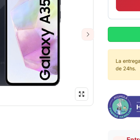
Next
La entreg
de 24hs.
Entr