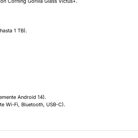
ón Corning Gorilla Glass Victus+.
hasta 1 TB).
emente Android 14).
e Wi-Fi, Bluetooth, USB-C).