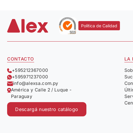
Política de Calidad
CONTACTO
LA
+595212367000
Sob
+595971237000
Suc
info@alexsa.com.py
Con
América y Calle 2 / Luque -
Últ
Paraguay
Ser
Cen
Descargá nuestro catálogo