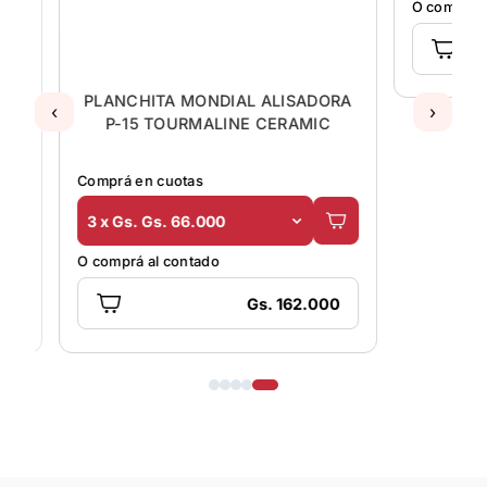
O comprá al
3
PLANCHITA MONDIAL ALISADORA
‹
›
P-15 TOURMALINE CERAMIC
Comprá en cuotas
3 x Gs. Gs. 66.000
O comprá al contado
Gs. 162.000