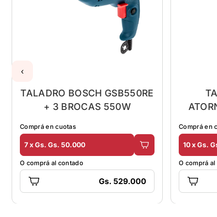
‹
TALADRO BOSCH GSB550RE
T
+ 3 BROCAS 550W
ATOR
Comprá en cuotas
Comprá en 
7 x Gs. Gs. 50.000
10 x Gs. G
O comprá al contado
O comprá al
Gs. 529.000