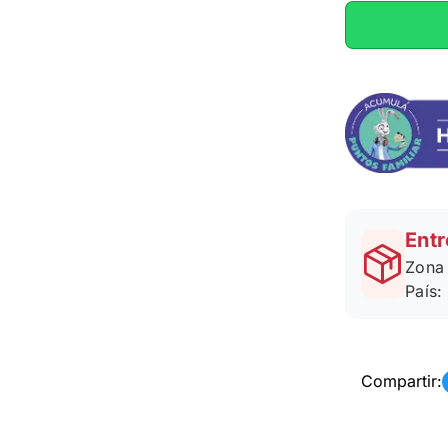
Entr
Zona 
País:
Compartir: