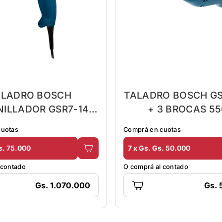
ALADRO BOSCH
TALADRO BOSCH G
NILLADOR GSR7-14
+ 3 BROCAS 5
400W
cuotas
Comprá en cuotas
s. 75.000
7 x Gs. Gs. 50.000
 contado
O comprá al contado
Gs. 1.070.000
Gs. 