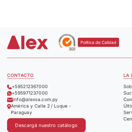
Política de Calidad
CONTACTO
LA
+595212367000
Sob
+595971237000
Suc
info@alexsa.com.py
Con
América y Calle 2 / Luque -
Últ
Paraguay
Ser
Cen
Descargá nuestro catálogo