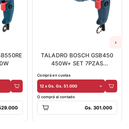
›
SB550RE
TALADRO BOSCH GSB450
50W
450W+ SET 7PZAS
P/MADERA 3-10MM
Comprá en cuotas
12 x Gs. Gs. 51.000
O comprá al contado
529.000
Gs. 301.000