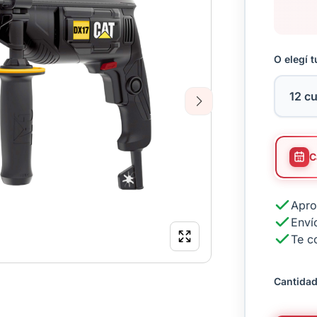
O elegí t
Next
Apro
Envío
Te c
Cantidad