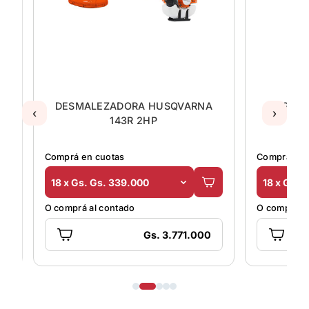
A
DESMALEZADORA HUSQVARNA
DESMAL
‹
›
143R 2HP
Comprá en cuotas
Comprá en 
18 x Gs. Gs. 339.000
18 x Gs. 
O comprá al contado
O comprá al
Gs. 3.771.000