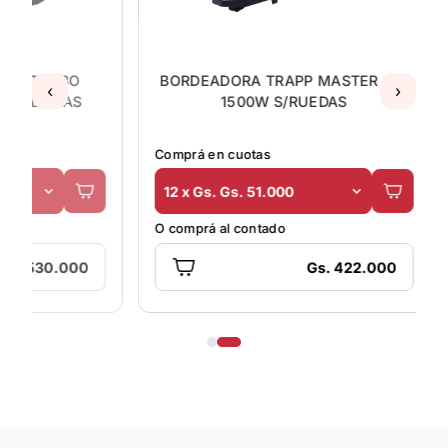
BORDEADORA TRAPP MASTER AT-
BORDEAD
‹
›
1500W S/RUEDAS
Comprá en cuotas
Comprá en
12 x Gs. Gs. 51.000
12 x Gs.
O comprá al contado
O comprá a
0
Gs. 422.000