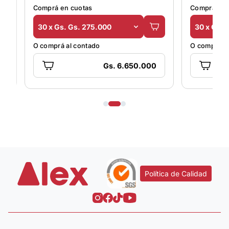
Comprá en cuotas
Comprá en 
30 x Gs. Gs. 275.000
30 x Gs. 
O comprá al contado
O comprá al
Gs. 6.650.000
Política de Calidad