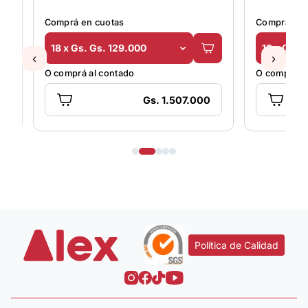
Comprá en cuotas
Comprá en 
18 x Gs. Gs. 129.000
18 x Gs. 
‹
›
O comprá al contado
O comprá al
Gs. 1.507.000
Política de Calidad