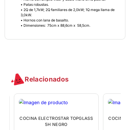
• Patas robustas.
• 2Q de 1,7kW; 2Q familiares de 2,0kW; 1Q mega llama de
3,0kW.
• Hornos con lana de basalto.
• Dimensiones: 75cm x 88,6cm x 58,5cm.
Relacionados
SS
COCINA ELECTROSTAR TOPGLASS
COCINA 
5H NEGRO