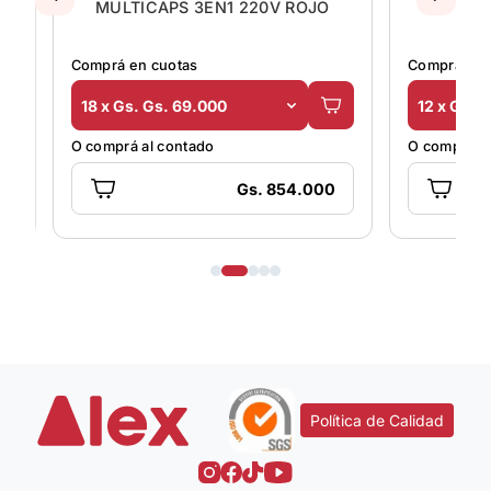
JO
MULTICAPS 3EN1 220V ROJO
A
Comprá en cuotas
Comprá en 
18 x Gs. Gs. 69.000
12 x Gs. 
O comprá al contado
O comprá al
Gs. 854.000
Política de Calidad