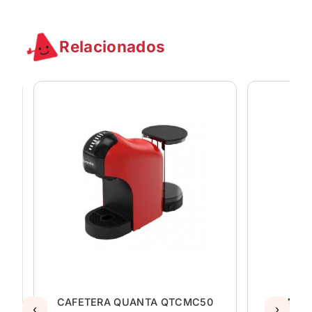
Relacionados
CAFETERA QUANTA QTCMC50
CAFET
‹
›