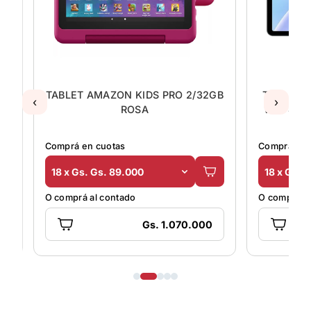
TABLET AMAZON KIDS PRO 2/32GB
TABLET D
‹
›
ROSA
WIFI 4/
Comprá en cuotas
Comprá en 
18 x Gs. Gs. 89.000
18 x Gs. 
O comprá al contado
O comprá al
Gs. 1.070.000