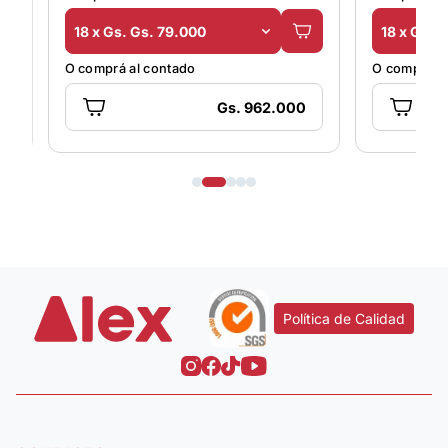
18 x Gs. Gs. 79.000
18 x Gs. 
O comprá al contado
O comprá al
Gs. 962.000
Política de Calidad