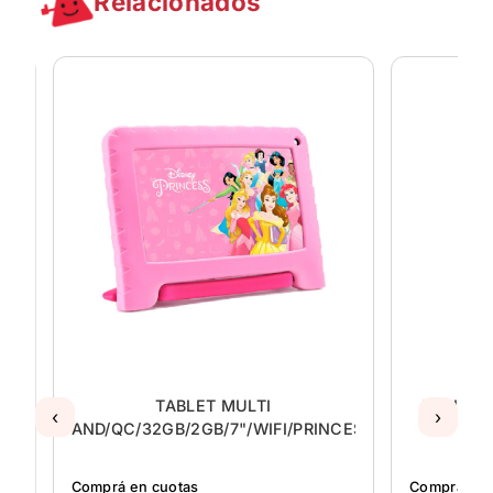
Relacionados
TABLET MULTI
TABLET 
‹
›
RO/AVENGERS
AND/QC/32GB/2GB/7"/WIFI/PRINCESAS
Comprá en cuotas
Comprá en 