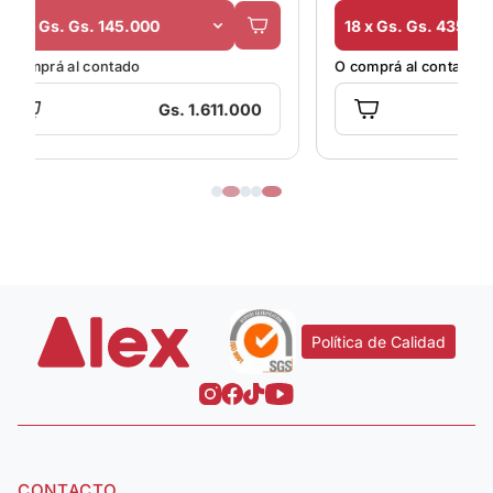
18 x Gs. Gs. 435.000
O comprá al contado
00
Gs. 4.743.000
Política de Calidad
CONTACTO