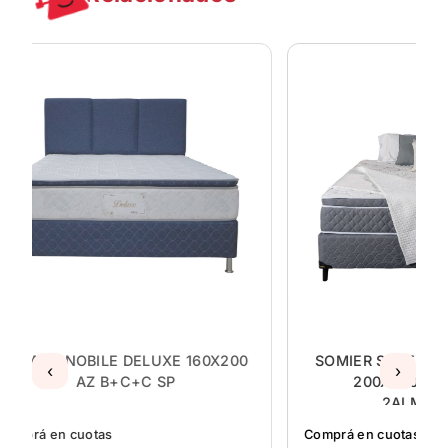
SOMIER
Comprá en
18 x Gs.
O comprá 
200
SOMIER SUPERSPUMA IMPERIAL
‹
›
200X200 (B+C)GRIS +
2ALMOHADAS
Comprá en cuotas