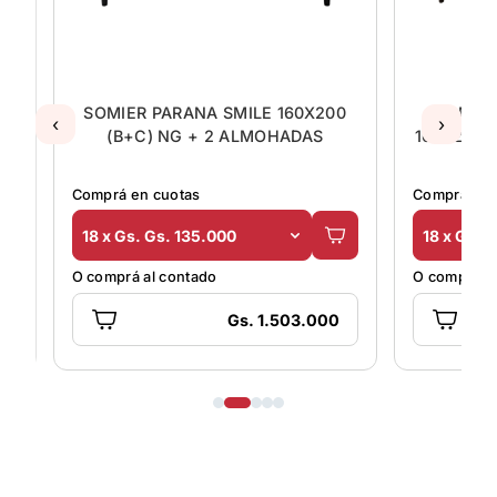
OP
SOMIER PARANA SMILE 160X200
SOMIER
‹
›
(B+C) NG + 2 ALMOHADAS
160X200 
Comprá en cuotas
Comprá en 
18 x Gs. Gs. 135.000
18 x Gs. 
O comprá al contado
O comprá al
Gs. 1.503.000