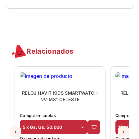
Relacionados
6
RELOJ HAVIT KIDS SMARTWATCH
RELOJ 
A
NV-M81 CELESTE
Comprá en cuotas
Comprá en 
5 x Gs. Gs. 50.000
17 x Gs. 
‹
›
O comprá al contado
O comprá al