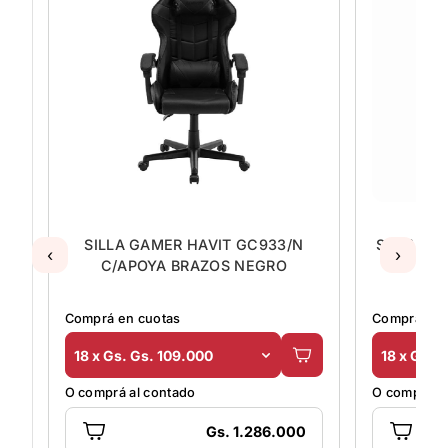
NG
SILLA GAMER HAVIT GC933/N
SILLA GA
‹
›
C/APOYA BRAZOS NEGRO
04
Comprá en cuotas
Comprá en 
18 x Gs. Gs. 109.000
18 x Gs. 
O comprá al contado
O comprá al
Gs. 1.286.000