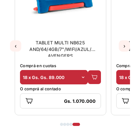
9
TABLET MULTI NB625
TABLET 
‹
›
E
AND/64/4GB/7"/WIFI/AZUL/
AND/6
AVENGERS
Comprá en cuotas
Comprá en 
18 x Gs. Gs. 89.000
18 x Gs. 
O comprá al contado
O comprá al
Gs. 1.070.000