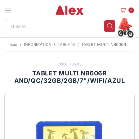
0
Inicio
INFORMÁTICA
TABLETS
TABLET MULTI NB606R AND/QC/32GB/2GB/7"/WIFI/AZUL
CÓD.: 13243
TABLET MULTI NB606R
AND/QC/32GB/2GB/7"/WIFI/AZUL