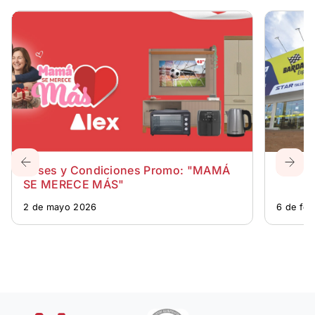
Bases y Condiciones Promo: "MAMÁ
CENTR
SE MERECE MÁS"
2 de mayo 2026
6 de fe