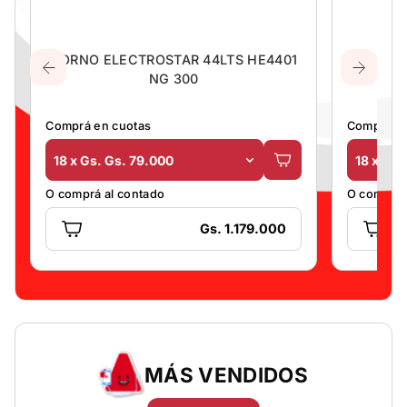
HORNO ELECTROSTAR 44LTS HE4401
CON
NG 300
VER
Comprá en cuotas
Comprá en
18 x Gs. Gs. 79.000
18 x Gs.
O comprá al contado
O comprá 
Gs. 1.179.000
MÁS VENDIDOS