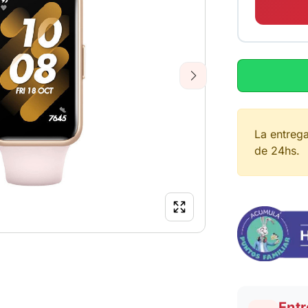
Next
La entreg
de 24hs.
Entr