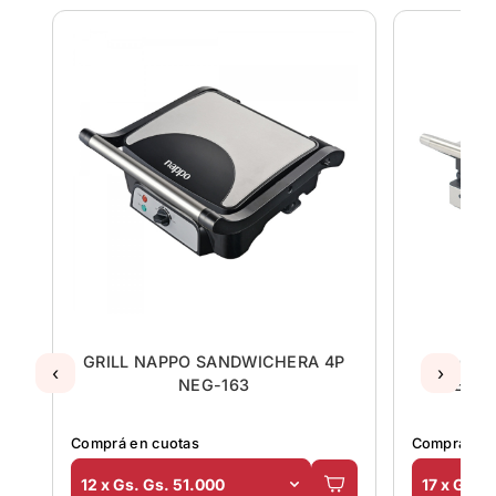
C
GRILL NAPPO SANDWICHERA 4P
CHU
‹
›
NEG-163
ELECTR
Comprá en cuotas
Comprá en 
12 x Gs. Gs. 51.000
17 x Gs. 