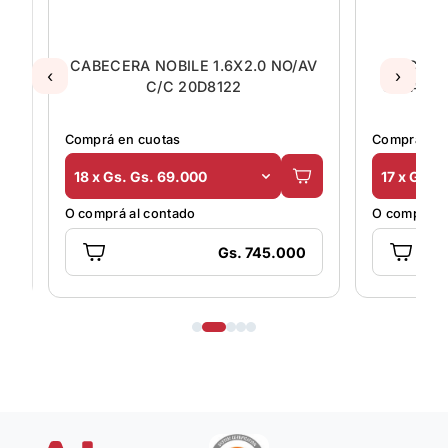
NG
CABECERA NOBILE 1.6X2.0 NO/AV
CABE
‹
›
C/C 20D8122
C/CAJO
Comprá en cuotas
Comprá en 
18 x Gs. Gs. 69.000
17 x Gs. 
O comprá al contado
O comprá al
Gs. 745.000