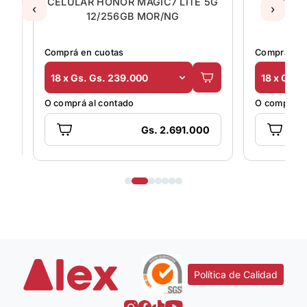
CELULAR HONOR MAGIC7 LITE 5G
CELULA
‹
›
12/256GB MOR/NG
1
Comprá en cuotas
Comprá en 
18 x Gs. Gs. 239.000
18 x Gs. 
O comprá al contado
O comprá al
Gs. 2.691.000
Política de Calidad