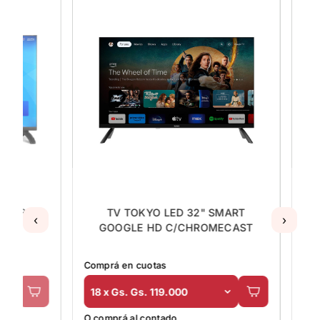
09
TV TOKYO LED 32" SMART
TV 
‹
›
GOOGLE HD C/CHROMECAST
UN55CU7
Comprá en cuotas
Comprá en 
18 x Gs. Gs. 119.000
18 x Gs. 
O comprá al contado
O comprá al