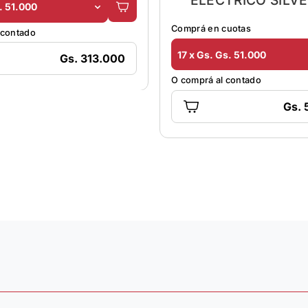
ELECTRICO SILVE
. 51.000
ET1000S
Comprá en cuotas
 contado
17 x Gs. Gs. 51.000
Gs. 313.000
O comprá al contado
Gs. 