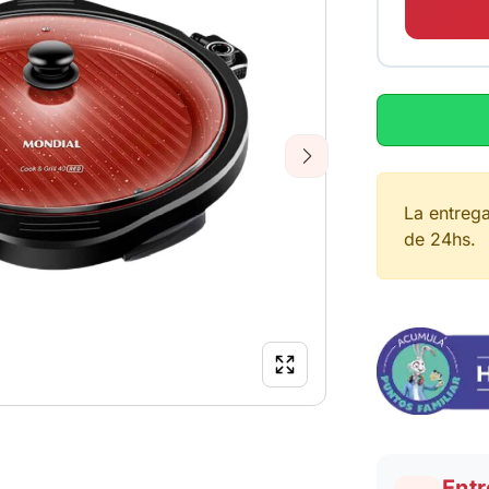
Next
La entreg
de 24hs.
Entr