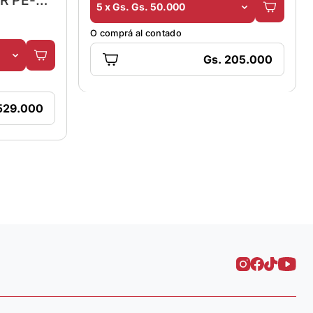
R PE-
5 x Gs. Gs. 50.000
O comprá al contado
Gs. 205.000
529.000