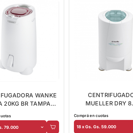
CENTRIFUGAD
IFUGADORA WANKE
MUELLER DRY 8
A 20KG BR TAMPA
220V/50HZ
LAS 50C -220V
Comprá en cuotas
cuotas
18 x Gs. Gs. 59.000
s. 79.000