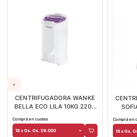
‹
CENTRIFUGADORA WANKE
CENTR
BELLA ECO LILA 10KG 220V
SOFI
- 50HZ
LI
Comprá en cuotas
Comprá en 
18 x Gs. Gs. 59.000
18 x Gs. G