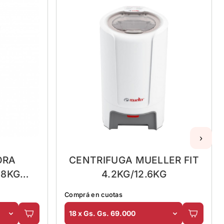
›
ORA
CENTRIFUGA MUELLER FIT
.8KG
4.2KG/12.6KG
Comprá en cuotas
18 x Gs. Gs. 69.000