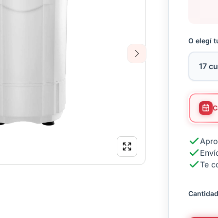
O elegí t
Next
Apro
Envío
Te c
Cantidad