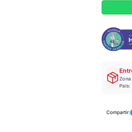
Entr
Zona 
País:
Compartir: