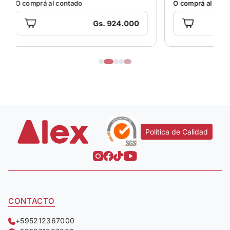
O comprá al contado
00
Gs. 854.000
Política de Calidad
CONTACTO
+595212367000