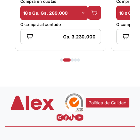
Comprá en cuotas
Comprá en 
18 x Gs. Gs. 289.000
18 x Gs. 
O comprá al contado
O comprá al
Gs. 3.230.000
Política de Calidad