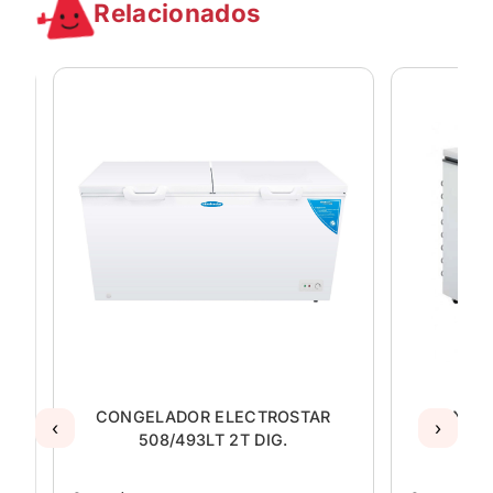
Relacionados
CONGELADOR ELECTROSTAR
CONGEL
‹
›
508/493LT 2T DIG.
4