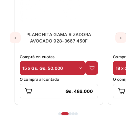
PLANCHITA GAMA RIZADORA
PLANCHI
‹
›
AVOCADO 928-3667 450F
9
Comprá en cuotas
Comprá en 
15 x Gs. Gs. 50.000
18 x Gs. 
O comprá al contado
O comprá al
Gs. 486.000