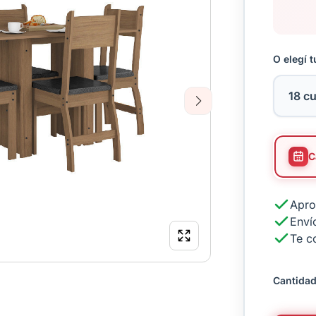
O elegí t
Next
Apro
Envío
Te c
Cantidad