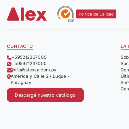
Política de Calidad
CONTACTO
LA
+595212367000
Sob
+595971237000
Suc
info@alexsa.com.py
Con
América y Calle 2 / Luque -
Últ
Paraguay
Ser
Cen
Descargá nuestro catálogo