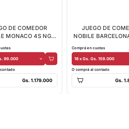
GO DE COMEDOR
JUEGO DE COM
LE MONACO 4S NG
NOBILE BARCELON
C/SILLA BAJA FLOR
1.50 C/S.ALT
cuotas
Comprá en cuotas
s. 99.000
18 x Gs. Gs. 159.000
 contado
O comprá al contado
Gs. 1.179.000
Gs. 1