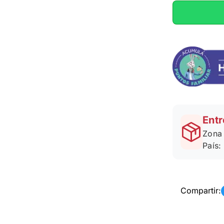
Entr
Zona 
País:
Compartir: