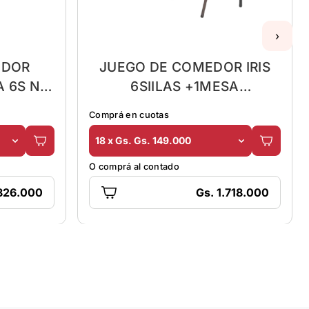
›
EDOR
JUEGO DE COMEDOR IRIS
A 6S NG
6SIILAS +1MESA
A
RECTANGULAR DE MADERA
Comprá en cuotas
18 x Gs. Gs. 149.000
O comprá al contado
.826.000
Gs. 1.718.000