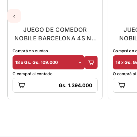
‹
JUEGO DE COMEDOR
JUE
NOBILE BARCELONA 4S NG
NOBI
1.20 C/SILLA BAJA
0.90 
Comprá en cuotas
Comprá en 
18 x Gs. Gs. 109.000
18 x Gs. G
O comprá al contado
O comprá al
Gs. 1.394.000